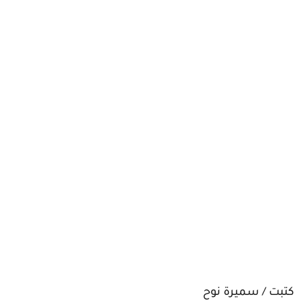
كتبت / سميرة نوح