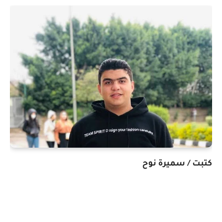
كتبت / سميرة نوح