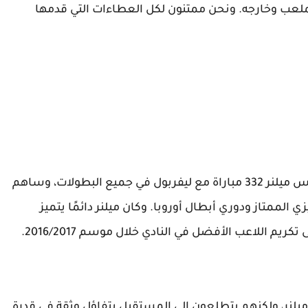
 الملعب وخارجه. ونحن ممتنون لكل العطاءات التي قدمها
وبعد خمسة مواسم في صفوف النادي، لعب جيمس ميلنر 332 مباراة مع ليفربول في جميع البطولات، وساهم
نجليزي الممتاز ودوري أبطال أوروبا. وكان ميلنر دائمًا يتميز
م اللاعب الأفضل في النادي خلال موسم 2016/2017.
لنر، ولكنهم يتطلعون إلى المستقبل بتفاؤل وثقة في قدرة