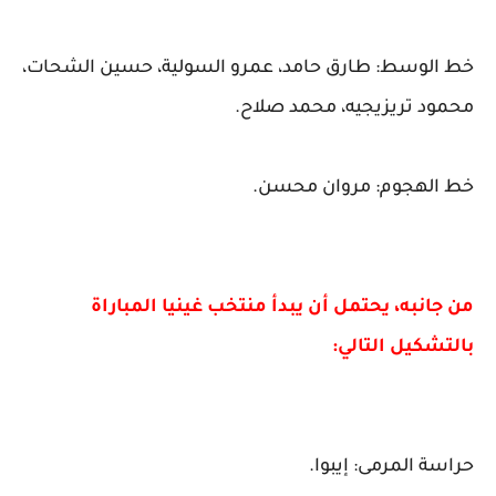
خط الوسط: طارق حامد، عمرو السولية، حسين الشحات،
محمود تريزيجيه، محمد صلاح.
خط الهجوم: مروان محسن.
من جانبه، يحتمل أن يبدأ منتخب غينيا المباراة
بالتشكيل التالي:
حراسة المرمى: إيبوا.