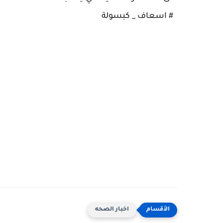
# اسعاف _ كبسولة
اخبار الصحه